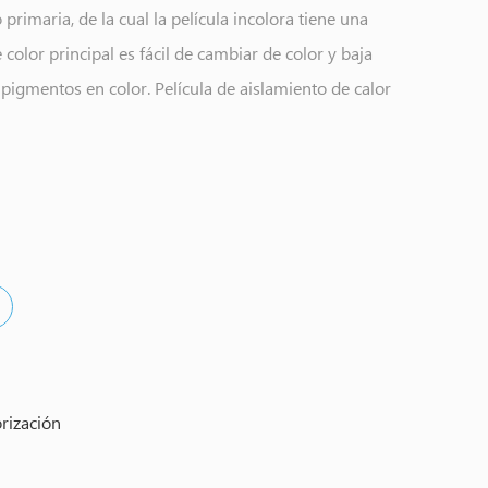
primaria, de la cual la película incolora tiene una
e color principal es fácil de cambiar de color y baja
 pigmentos en color. Película de aislamiento de calor
amiento inorgánico en la modificación del proceso
des físicas superiores, aislamiento térmico fuerte, el
l producto también tiene aislamiento sólido y una
rización