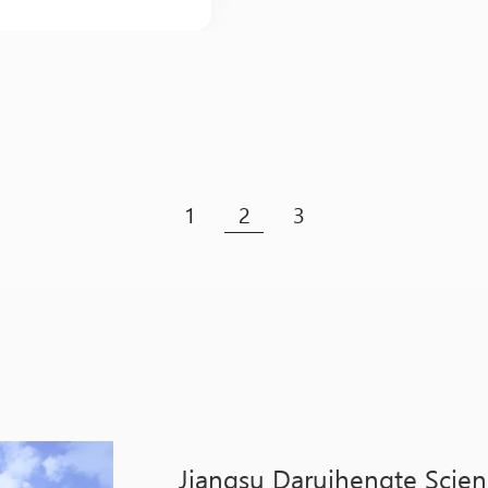
1
2
3
Jiangsu Daruihengte Scien