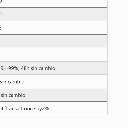
9
0
5
0
 91-99%, 48h sin cambio
 sin cambio
 sin cambio
ht Transaittonce by2%