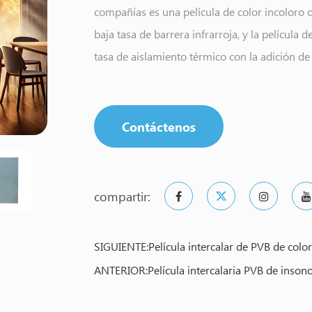
compañías es una película de color incoloro o 
baja tasa de barrera infrarroja, y la película d
tasa de aislamiento térmico con la adición de
PVB Hengte utilizando un medio de nano-aisl
de la película PVB, el producto tiene propieda
uso de la no discolación de larga duración, e
Contáctenos
función anti-THEFT.
compartir:
SIGUIENTE:Película intercalar de PVB de color
ANTERIOR:Película intercalaria PVB de insono