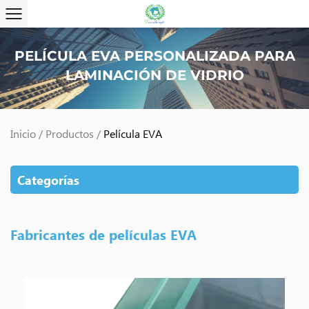
PELÍCULA EVA PERSONALIZADA PARA
LAMINACIÓN DE VIDRIO
Inicio
/
Productos
/
Película EVA
Categorías
Fabricantes de películas EVA