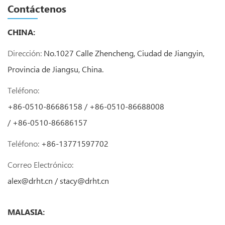
Contáctenos
CHINA:
Dirección:
No.1027 Calle Zhencheng, Ciudad de Jiangyin,
Provincia de Jiangsu, China.
Teléfono:
+86-0510-86686158 / +86-0510-86688008
/ +86-0510-86686157
Teléfono:
+86-13771597702
Correo Electrónico:
alex@drht.cn
/
stacy@drht.cn
MALASIA: